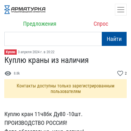
Предложения
Спрос
Найти
3 апреля 2024 г. в 20:22
Куплю
Куплю краны из наличия
visibility
favorite_border
8.8k
2
Контакты доступны только зарегистрированным
пользователям
Куплю кран 11ч8бк Ду80 -​10шт.
ПРОИЗВОДСТВО РОССИ​Я!