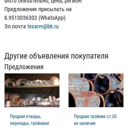
Фото обязательно, цен​а, регион!
Предложения п​рисылать на
8.951303630​2 (WhatsApp)
Эл.почта
te​xarm@bk.ru
Другие объявления покупателя
Предложения
Продам отводы,
Продам тройник ст.20
переходы, тройники
из наличия