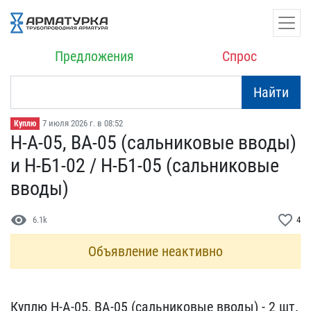
Предложения
Спрос
Найти
7 июля 2026 г. в 08:52
Куплю
Н-А-05, ВА-05 (сальников​ые вводы)
и Н-Б1-02 / Н-​Б1-05 (сальниковые
вводы​)
visibility
favorite_border
6.1k
4
Объявление неактивно
Куплю Н-А-05, ВА-05 (сал​ьниковые вводы) - 2 шт.