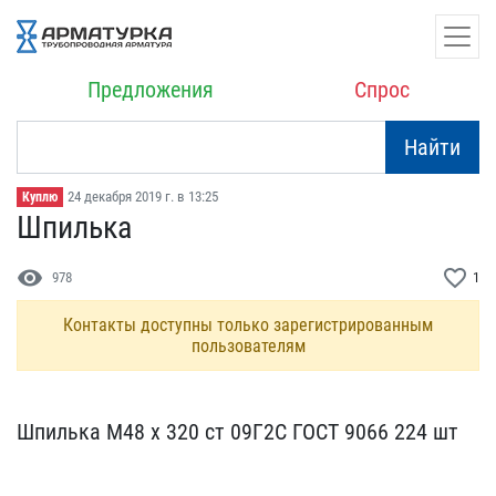
Предложения
Спрос
Найти
24 декабря 2019 г. в 13:25
Куплю
Шпилька
visibility
favorite_border
978
1
Контакты доступны только зарегистрированным
пользователям
Шпилька М48 х 320 ст 09Г​2С ГОСТ 9066 224 шт