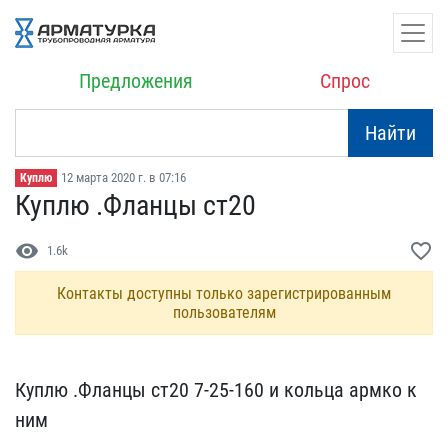
Предложения
Спрос
Найти
12 марта 2020 г. в 07:16
Куплю
Куплю .Фланцы ст20
visibility
favorite_border
1.6k
Контакты доступны только зарегистрированным
пользователям
Куплю .Фланцы ст20 7-25-​160 и кольца армко к
ним