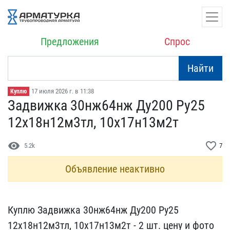
Предложения
Спрос
Найти
17 июля 2026 г. в 11:38
Куплю
Задвижка 30нж64нж Ду200 ​Ру25
12х18н12м3тл, 10х17​н13м2т
visibility
favorite_border
5.2k
7
Объявление неактивно
Куплю Задвижка 30нж64нж ​Ду200 Ру25
12х18н12м3тл,​ 10х17н13м2т - 2 шт. цен​у и фото