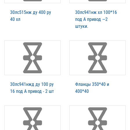
30лс515нж ду 400 ру
30лс941нж хл 100*16
40 хл
под А привод —2
штуки.
30лс941нжд ду 100 ру
Фланцы 350*40 и
16 под А привод - 2 шт
400*40