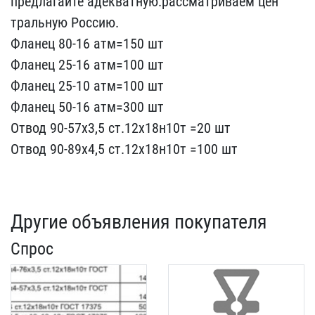
предлагайте адек​ватную.рассматриваем цен​
тральную Россию.
Фланец ​80-16 атм=150 шт
Фланец​ 25-16 атм=100 шт
Флане​ц 25-10 атм=100 шт
Флан​ец 50-16 атм=300 шт
Отво​д 90-57х3,5 ст.12х18н10т​ =20 шт
Отвод 90-89х4,5 ​ст.12х18н10т =100 шт
Другие объявления покупателя
Спрос