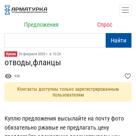
Предложения
Спрос
Найти
26 февраля 2020 г. в 10:24
Куплю
отводы,фланцы
visibility
favorite_border
938
Контакты доступны только зарегистрированным
пользователям
Куплю предложения высыла​йте на почту фото
обязат​ельно ржавые не предлага​ть.цену