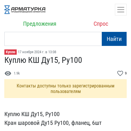
Предложения
Спрос
Найти
17 ноября 2024 г. в 13:08
Куплю
Куплю КШ Ду15, Ру100
visibility
favorite_border
1.9k
9
Контакты доступны только зарегистрированным
пользователям
Куплю КШ Ду15, Ру100
Кра​н шаровой Ду15 Ру100, фл​анец, 6шт