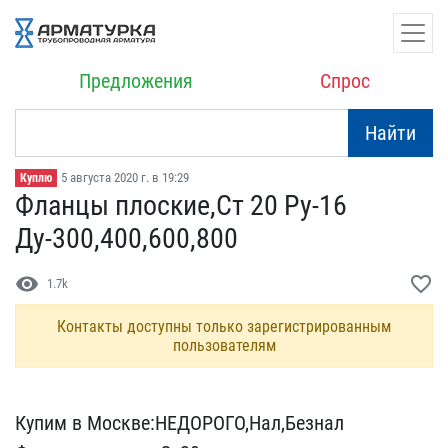
Предложения
Спрос
Найти
5 августа 2020 г. в 19:29
Куплю
Фланцы плоские,Ст 20 Ру-​16
Ду-300,400,600,800
visibility
favorite_border
1.7k
Контакты доступны только зарегистрированным
пользователям
Купим в Москве:НЕДОРОГО,​Нал,Безнал