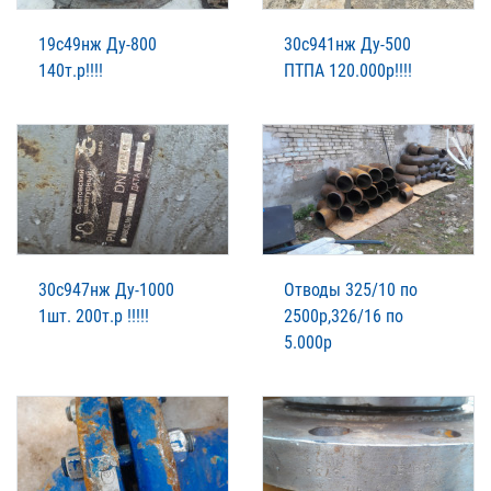
19с49нж Ду-800
30с941нж Ду-500
140т.р!!!!
ПТПА 120.000р!!!!
30с947нж Ду-1000
Отводы 325/10 по
1шт. 200т.р !!!!!
2500р,326/16 по
5.000р