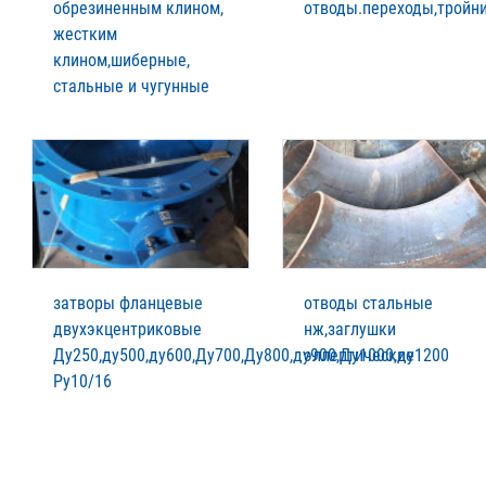
обрезиненным клином,
отводы.переходы,тройн
жестким
клином,шиберные,
стальные и чугунные
затворы фланцевые
отводы стальные
двухэкцентриковые
нж,заглушки
Ду250,ду500,ду600,Ду700,Ду800,ду900,Ду1000,ду1200
эллептические
Ру10/16