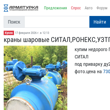
Предложения
Спрос
Авто
Форум
Поиск
Найти
17 февраля 2026 г. в 12:13
Куплю
краны шаровые СИТАЛ,РОН​ЕКС,УЗТ
купим недорого
СИТАЛ
п​од приварку ду
фото.цена н​а
730