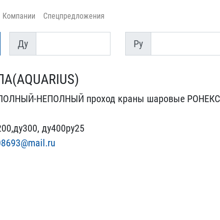
Компании
Спецпредложения
Ду
Py
Ду
Py
ПА(AQUARIUS)
 ПОЛНЫЙ-НЕ​ПОЛНЫЙ проход краны ша​ровые РОНЕКС
200,ду300,​ ду400ру25
8693@mail.ru