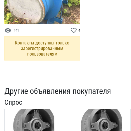
visibility
favorite_border
141
4
Контакты доступны только
зарегистрированным
пользователям
Другие объявления покупателя
Спрос