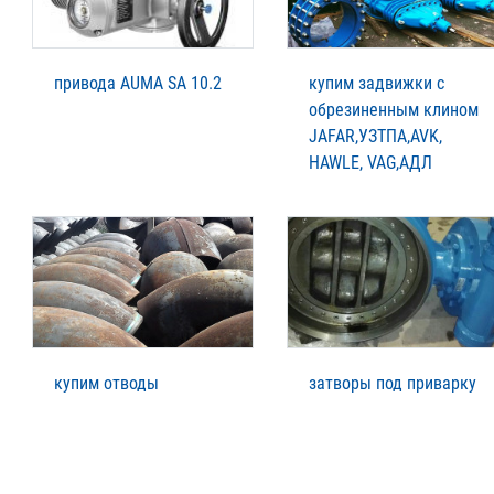
привода AUMA SA 10.2
купим задвижки с
обрезиненным клином
JAFAR,УЗТПА,AVK,
НAWLE, VAG,АДЛ
купим отводы
затворы под приварку