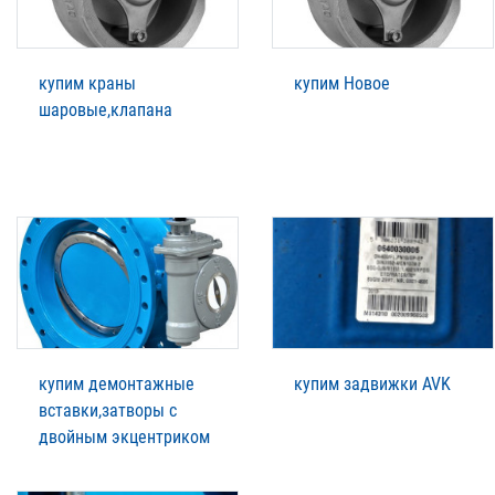
купим краны
купим Новое
шаровые,клапана
купим демонтажные
купим задвижки AVK
вставки,затворы с
двойным экцентриком