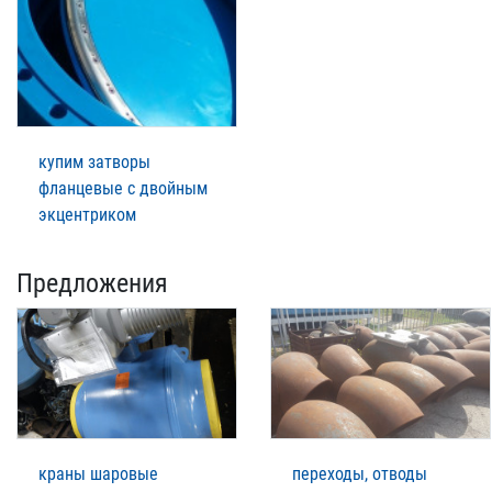
купим затворы
фланцевые с двойным
экцентриком
Предложения
краны шаровые
переходы, отводы