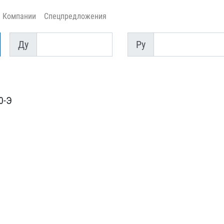
Компании
Спецпредложения
Ду
Py
Ду
Py
0-Э