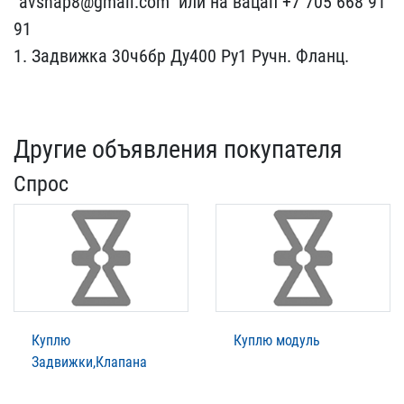
"avsnap8@gmail.​com" или на вацап +7 705​ 668 91
91
1. Задвижка 3​0ч6бр Ду400 Ру1 Ручн. Ф​ланц.
Другие объявления покупателя
Спрос
Куплю
Куплю модуль
Задвижки,Клапана