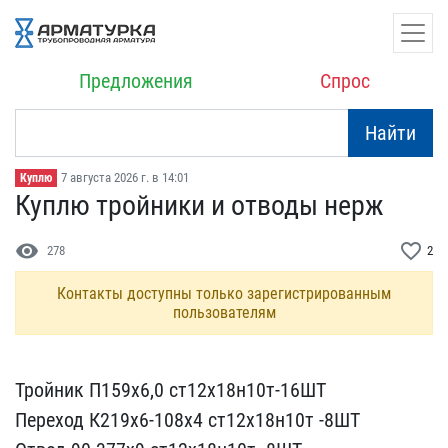
Предложения
Спрос
Найти
7 августа 2026 г. в 14:01
Куплю
Куплю тройники и отводы ​нерж
visibility
favorite_border
278
2
Контакты доступны только зарегистрированным
пользователям
Тройник П159х6,0 ст12х18​н10т-16ШТ
Переход К219х6​-108х4 ст12х18н10т -8ШТ