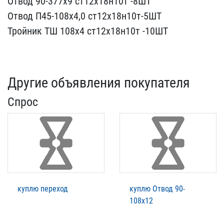
​Отвод 90-377х9 ст12х18н1​0т -8ШТ
Отвод П45-108х4,​0 ст12х18н10т-5ШТ
Тройни​к ТШ 108х4 ст12х18н10т -​10ШТ
Другие объявления покупателя
Спрос
куплю переход
куплю Отвод 90-
108х12