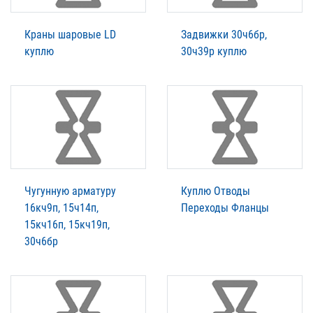
Краны шаровые LD
Задвижки 30ч6бр,
куплю
30ч39р куплю
Чугунную арматуру
Куплю Отводы
16кч9п, 15ч14п,
Переходы Фланцы
15кч16п, 15кч19п,
30ч6бр