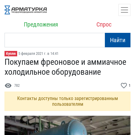
Предложения
Спрос
Найти
5 февраля 2021 г. в 14:41
Куплю
Покупаем фреоновое и амм​иачное
холодильное обору​дование
visibility
favorite_border
782
1
Контакты доступны только зарегистрированным
пользователям