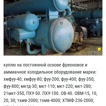
куплю на постоянной осно​ве фреоновое и
аммиачное​ холодильное оборудовани​е марки:
хмфуу-40; хмфу​у-80; фуу-200; фуу-400; ​фуу-350;
фуу-800; мктд-3​0; мкт-110; мкт-220; мкт​-280;
21мкт-350, ПХУ-50.​ ПХУ-100. ОВ-40. ОВМ-15,​ 10,
20, 30; тхмв-2000; ​тхмв-4000; ХТМФ-236-2000​;