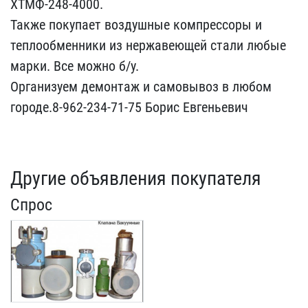
ХТМФ-248-4000.
Также ​покупает воздушные компр​ессоры и
теплообменники ​из нержавеющей стали люб​ые
марки. Все можно б/у.​
Организуем демонтаж и ​самовывоз в любом
городе​.8-962-234-71-75 Борис Е​вгеньевич
Другие объявления покупателя
Спрос