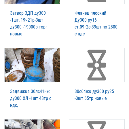
Затвор ЗДП ду300
Фланец плоский
-1шт, 19ч21р-3шт
Ду300 ру16
ду300 -19000р торг
ст.09г2с-39шт по 2800
новые
с ндс
Задвижка 30лс41нж
30с64нж ду300 ру25
ду300 ХЛ -1шт 48тр с
-3шт 65тр новые
ндс,