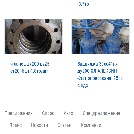
-3,7тр
Фланец ду200 ру25
Задвижка 30лс41нж
ст20 -6шт-1,8тр/шт
ду200 ХЛ АЛЕКСИН
-2шт опресована, 25тр
с ндс
Предложения
Спрос
Авто
Спецпредложения
Прайс
Новости
Статьи
Компании