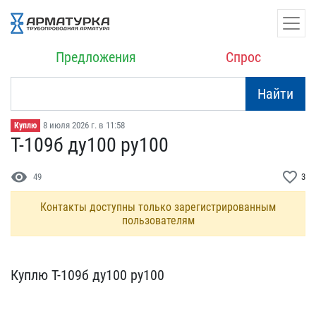
Предложения
Спрос
Найти
8 июля 2026 г. в 11:58
Куплю
Т-109б ду100 ру100
visibility
favorite_border
49
3
Контакты доступны только зарегистрированным
пользователям
Куплю Т-109б ду100 ру100