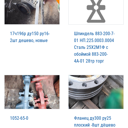
17ч19бр ду150 ру16-
Шпиндель 883-200-7-
2шт дешево, новые
01 НП.225.0003.0004
Сталь 25Х2М1Ф с
обоймой 883-200-
4А-01 28тр торг
1052-65-0
Фланец ду300 ру25
плоский -8шт дёшево