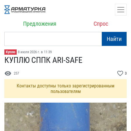
Предложения
Спрос
Найти
8 июля 2026 г. в 11:39
Куплю
КУПЛЮ СППК ARI-SAFE
visibility
favorite_border
257
3
Контакты доступны только зарегистрированным
пользователям