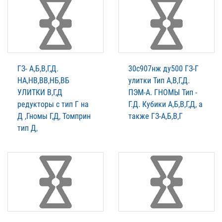
ГЗ- А,Б,В,Г,Д.
30с907нж ду500 ГЗ-Г
НА,НВ,ВВ,НБ,ВБ
улитки Тип А,В,Г,Д.
УЛИТКИ В,Г,Д
ПЭМ-А. ГНОМЫ Тип -
редукторы с тип Г на
Г.Д. Кубики А,Б,В,Г,Д, а
Д ,Гномы Г,Д, Томприн
также ГЗ-А,Б,В,Г
тип Д,