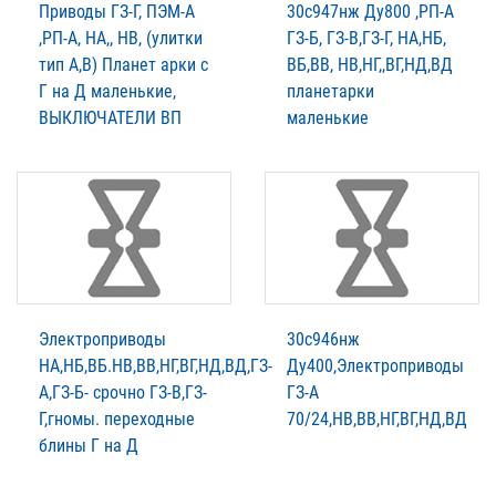
Приводы ГЗ-Г, ПЭМ-А
30с947нж Ду800 ,РП-А
,РП-А, НА,, НВ, (улитки
ГЗ-Б, ГЗ-В,ГЗ-Г, НА,НБ,
тип А,В) Планет арки с
ВБ,ВВ, НВ,НГ,,ВГ,НД,ВД
Г на Д маленькие,
планетарки
ВЫКЛЮЧАТЕЛИ ВП
маленькие
Электроприводы
30с946нж
НА,НБ,ВБ.НВ,ВВ,НГ,ВГ,НД,ВД,ГЗ-
Ду400,Электроприводы
А,ГЗ-Б- срочно ГЗ-В,ГЗ-
ГЗ-А
Г,гномы. переходные
70/24,НВ,ВВ,НГ,ВГ,НД,ВД
блины Г на Д