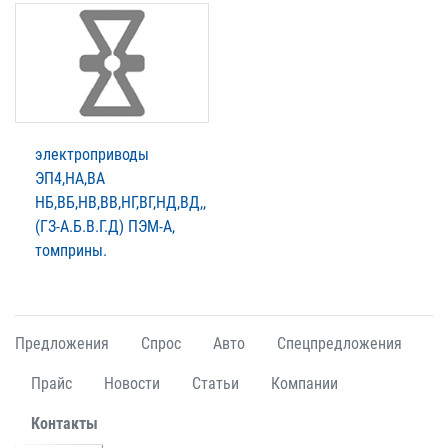
электроприводы
ЭП4,НА,ВА
НБ,ВБ,НВ,ВВ,НГ,ВГ,НД,ВД,,
(ГЗ-А.Б.В.Г.Д) ПЭМ-А,
томприны.
Предложения
Спрос
Авто
Спецпредложения
Прайс
Новости
Статьи
Компании
Контакты