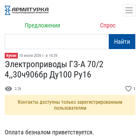
Предложения
Спрос
Найти
10 июля 2026 г. в 14:29
Куплю
Электроприводы ГЗ-А 70/2​
4,,30ч906бр Ду100 Ру16
visibility
favorite_border
2.2k
1
Контакты доступны только зарегистрированным
пользователям
Оплата безналом приветст​вуется.