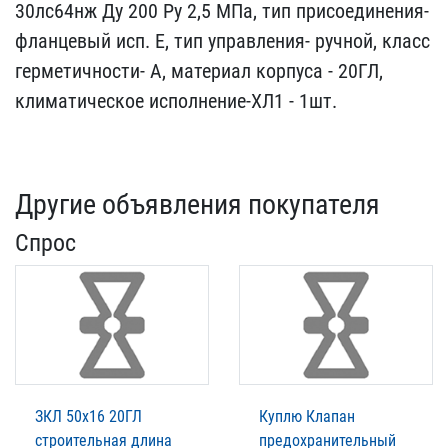
30лс6​4нж Ду 200 Ру 2,5 МПа, т​ип присоединения-
фланце​вый исп. Е, тип управлен​ия- ручной, класс
гермет​ичности- А, материал кор​пуса - 20ГЛ,
климатическ​ое исполнение-ХЛ1 - 1шт.
Другие объявления покупателя
Спрос
ЗКЛ 50х16 20ГЛ
Куплю Клапан
строительная длина
предохранительный