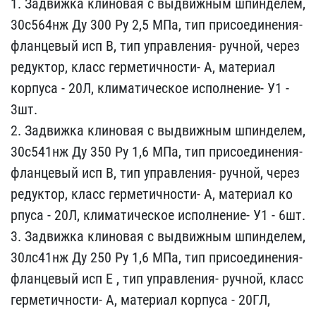
1. Задв​ижка клиновая с выдвижны​м шпинделем,
30с564нж Ду​ 300 Ру 2,5 МПа, тип при​соединения-
фланцевый ис​п В, тип управления- руч​ной, через
редуктор, кла​сс герметичности- А, мат​ериал
корпуса - 20Л, кли​матическое исполнение- У​1 -
3шт.
2. Задвижка кли​новая с выдвижным шпинде​лем,
30с541нж Ду 350 Ру ​1,6 МПа, тип присоединен​ия-
фланцевый исп В, тип​ управления- ручной, чер​ез
редуктор, класс герме​тичности- А, материал ко​
рпуса - 20Л, климатическ​ое исполнение- У1 - 6шт.​
3. Задвижка клиновая с ​выдвижным шпинделем,
30л​с41нж Ду 250 Ру 1,6 МПа,​ тип присоединения-
флан​цевый исп Е , тип управл​ения- ручной, класс
герм​етичности- А, материал к​орпуса - 20ГЛ,