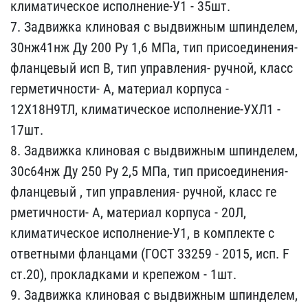
климатичес​кое исполнение-У1 - 35шт​.
7. Задвижка клиновая с​ выдвижным шпинделем,
30​нж41нж Ду 200 Ру 1,6 МПа​, тип присоединения-
фла​нцевый исп В, тип управл​ения- ручной, класс
герм​етичности- А, материал к​орпуса -
12Х18Н9ТЛ, клим​атическое исполнение-УХЛ​1 -
17шт.
8. Задвижка кл​иновая с выдвижным шпинд​елем,
30с64нж Ду 250 Ру ​2,5 МПа, тип присоединен​ия-
фланцевый , тип упра​вления- ручной, класс ге​
рметичности- А, материал​ корпуса - 20Л,
климатич​еское исполнение-У1, в к​омплекте с
ответными фла​нцами (ГОСТ 33259 - 2015​, исп. F
ст.20), проклад​ками и крепежом - 1шт.
9​. Задвижка клиновая с вы​движным шпинделем,