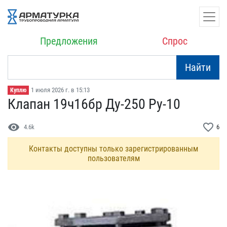
Предложения
Спрос
Найти
1 июля 2026 г. в 15:13
Куплю
Клапан 19ч16бр Ду-250 Ру​-10
visibility
favorite_border
4.6k
6
Контакты доступны только зарегистрированным
пользователям