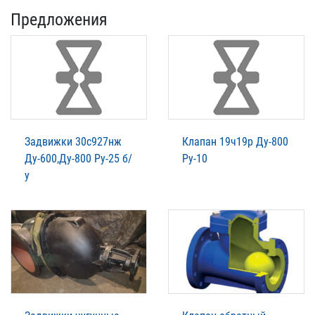
Предложения
Задвижки 30с927нж
Клапан 19ч19р Ду-800
Ду-600,Ду-800 Ру-25 б/
Ру-10
у