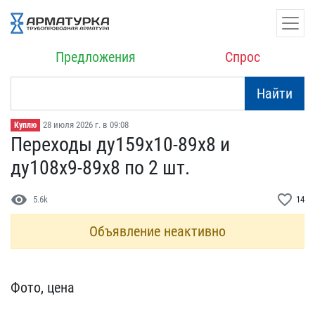
Предложения
Спрос
Найти
28 июля 2026 г. в 09:08
Куплю
Переходы ду159х10-89х8 и​
ду108х9-89х8 по 2 шт.
visibility
favorite_border
5.6k
14
Объявление неактивно
Фото, цена