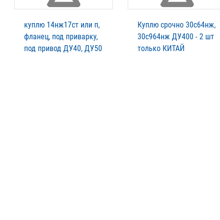
куплю 14нж17ст или п,
Куплю срочно 30с64нж,
фланец, под приварку,
30с964нж ДУ400 - 2 шт
под привод ДУ40, ДУ50
только КИТАЙ