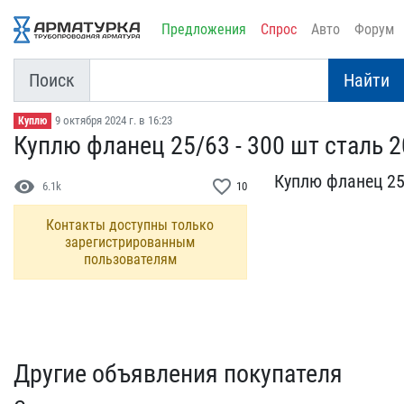
Предложения
Спрос
Авто
Форум
Поиск
Найти
9 октября 2024 г. в 16:23
Куплю
Куплю фланец 25/63 - 300​ шт сталь 2
Куплю фланец 25/
visibility
favorite_border
6.1k
10
Контакты доступны только
зарегистрированным
пользователям
Другие объявления покупателя