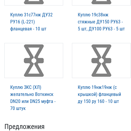
Куплю 31с77нж ДУ32
Куплю 19с38нж
РУ16 (L-221)
стяжные ДУ150 РУ63 -
фланцевая - 10 шт
5 шт, ДУ100 РУ63 - 5 шт
Куплю ЗКС (ХЛ)
Куплю 19нж19нж (с
желательно Воткинск
крышкой) фланцевый
DN20 или DN25 муфта -
ду 150 ру 160 - 10 шт
70 штук
Предложения