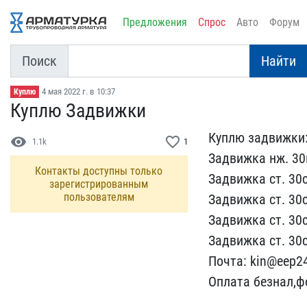
Предложения
Спрос
Авто
Форум
Поиск
Найти
4 мая 2022 г. в 10:37
Куплю
Куплю Задвижки
Куплю задвижки
visibility
favorite_border
1.1k
1
Задвижка​ нж. 30
Контакты доступны только
Задвижка ст. 30​
зарегистрированным
пользователям
Задвижка ст. 30​
Задвижка ст. 30​с
Задвижка ст. 30с​
Почта: kin@eep24.
Оплата безнал,ф