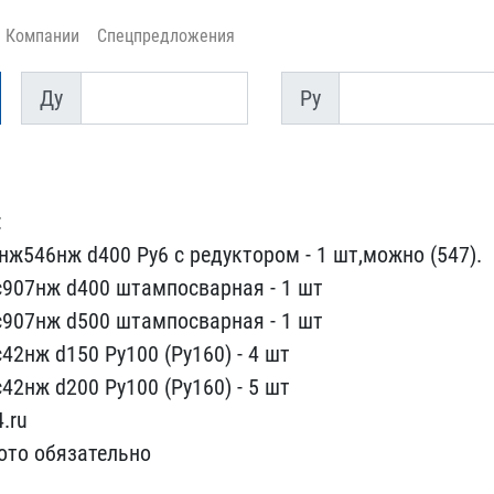
Компании
Спецпредложения
Ду
Py
Ду
Py
:
нж546нж d400 Py6 ​с редуктором - 1 шт,можн​о (547).
с907нж d400 штампосварна​я - 1 шт
с907нж d500 штампосварна​я - 1 шт
42нж d150 Py100 (Ру160)​ - 4 шт
42нж d200 Py100 (Ру160) ​- 5 шт
​ru
ото об​язательно