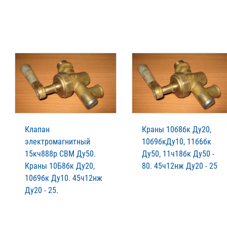
Клапан
Краны 10б8бк Ду20,
электромагнитный
10б9бкДу10, 11б6бк
15кч888р СВМ Ду50.
Ду50, 11ч18бк Ду50 -
Краны 10Б8бк Ду20,
80. 45ч12нж Ду20 - 25
10б9бк Ду10. 45ч12нж
Ду20 - 25.