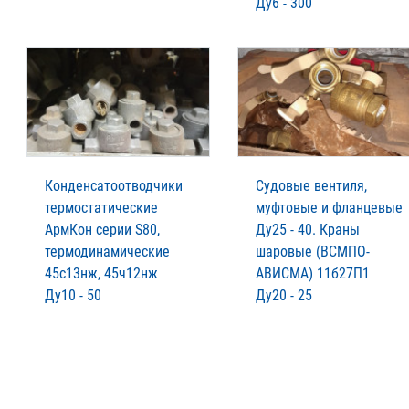
Ду6 - 300
Конденсатоотводчики
Судовые вентиля,
термостатические
муфтовые и фланцевые
АрмКон серии S80,
Ду25 - 40. Краны
термодинамические
шаровые (ВСМПО-
45с13нж, 45ч12нж
АВИСМА) 11б27П1
Ду10 - 50
Ду20 - 25