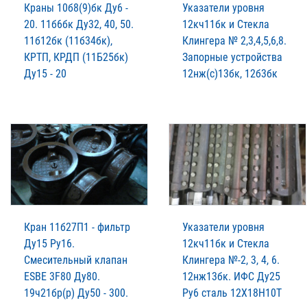
Краны 10б8(9)бк Ду6 -
Указатели уровня
20. 11б6бк Ду32, 40, 50.
12кч11бк и Стекла
11б12бк (11б34бк),
Клингера № 2,3,4,5,6,8.
КРТП, КРДП (11Б25бк)
Запорные устройства
Ду15 - 20
12нж(с)13бк, 12б3бк
Кран 11б27П1 - фильтр
Указатели уровня
Ду15 Ру16.
12кч11бк и Стекла
Смесительный клапан
Клингера №-2, 3, 4, 6.
ESBE 3F80 Ду80.
12нж13бк. ИФС Ду25
19ч21бр(р) Ду50 - 300.
Ру6 сталь 12Х18Н10Т