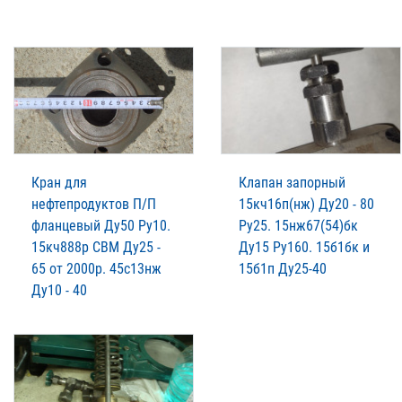
Кран для
Клапан запорный
нефтепродуктов П/П
15кч16п(нж) Ду20 - 80
фланцевый Ду50 Ру10.
Ру25. 15нж67(54)бк
15кч888р СВМ Ду25 -
Ду15 Ру160. 15б1бк и
65 от 2000р. 45с13нж
15б1п Ду25-40
Ду10 - 40