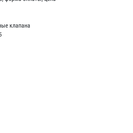
ные клапана
5