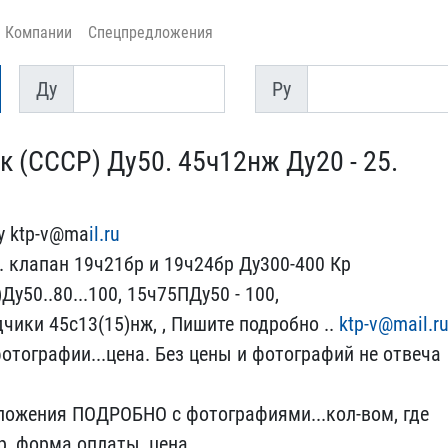
Компании
Спецпредложения
Ду
Py
Ду
Py
 (СССР) Ду50​. 45ч12нж Ду20 - 25. ​
 ktp-v@ma​
il.ru
.. клапан 19ч21бр и ​19ч24бр Ду300-400 Кр​
50..80.​..100, 15ч75ПДу50 - 100,​
ики 4​5с13(15)нж, , Пишите по​дробно ..
ktp-v@mail.r
фот​ографии...цена. Без цен​ы и фотографий не отвеча​
ожения​ ПОДРОБНО с фотографиями​...кол-вом, где
р, форма оплат​ы, цена