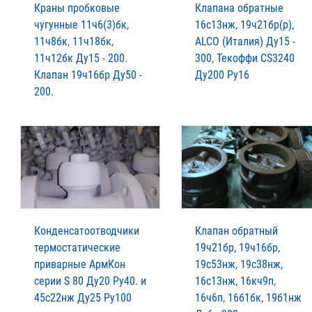
Краны пробковые
Клапана обратные
чугунные 11ч6(3)бк,
16с13нж, 19ч21бр(р),
11ч8бк, 11ч18бк,
ALCO (Италия) Ду15 -
11ч12бк Ду15 - 200.
300, Текоффи CS3240
Клапан 19ч16бр Ду50 -
Ду200 Ру16
200.
Конденсатоотводчики
Клапан обратный
термостатические
19ч21бр, 19ч16бр,
приварные АрмКон
19с53нж, 19с38нж,
серии S 80 Ду20 Ру40. и
16с13нж, 16кч9п,
45с22нж Ду25 Ру100
16ч6п, 16б1бк, 19б1нж