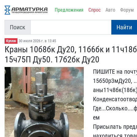
Предложения
Спрос
Авто
Форум
Поиск
Найти
30 июля 2026 г. в 13:45
Куплю
Краны 10б8бк Ду20, 11б6​бк и 11ч18бк
15ч75П Ду50. 17б2бк Ду​20
ПИШИТЕ на почту
15б50р3мДу20, .​
аны11ч8бк(18бк)Ду
Конденсатоотводч
Где...Сколько....
ем
Присылать предл
находит​ься това