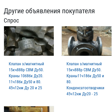
Другие объявления покупателя
Спрос
Клапан э/магнитный
Клапан э/магнитный
15кч888р СВМ Ду50.
15кч888р СВМ Ду50.
Краны 10б8бк Ду20.
Краны11ч18бк Ду50 и
11ч18бк Ду50 и 80.
80.
45ч12нж Ду 20 и 25
Конденсатоотводчики
45ч12нж Ду20 - 25