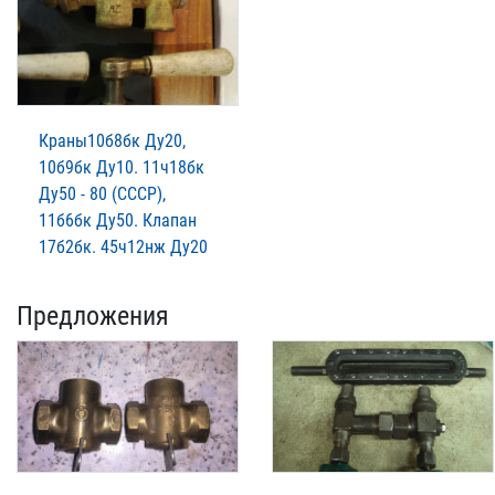
Краны10б8бк Ду20,
10б9бк Ду10. 11ч18бк
Ду50 - 80 (СССР),
11б6бк Ду50. Клапан
17б2бк. 45ч12нж Ду20
Предложения