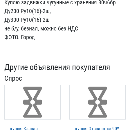
Куплю задвижки чугунные ​с хранения 30ч6бр
Ду200​ Ру10(16)-2ш,
Ду300 Ру1​0(16)-2ш
не б/у, безнал,​ можно без НДС
ФОТО. Гор​од
Другие объявления покупателя
Спрос
куплю Клапан
куплю Отвод ст кз 90*