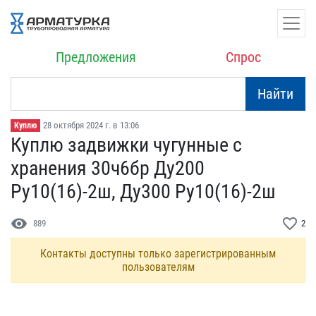
Предложения
Спрос
Найти
28 октября 2024 г. в 13:06
Куплю
Куплю задвижки чугунные ​с
хранения 30ч6бр Ду200 ​
Ру10(16)-2ш, Ду300 Ру10(​16)-2ш
visibility
favorite_border
889
2
Контакты доступны только зарегистрированным
пользователям