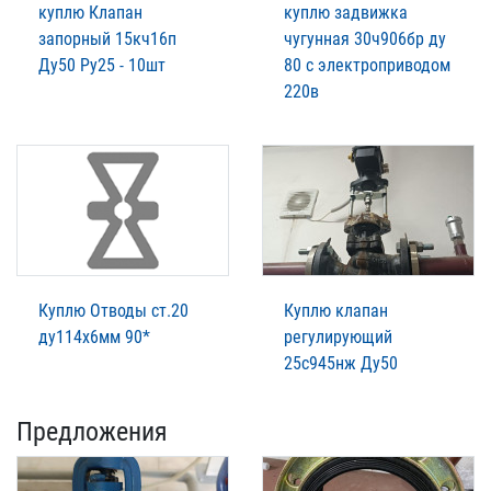
куплю Клапан
куплю задвижка
запорный 15кч16п
чугунная 30ч906бр ду
Ду50 Ру25 - 10шт
80 с электроприводом
220в
Куплю Отводы ст.20
Куплю клапан
ду114х6мм 90*
регулирующий
25с945нж Ду50
Предложения