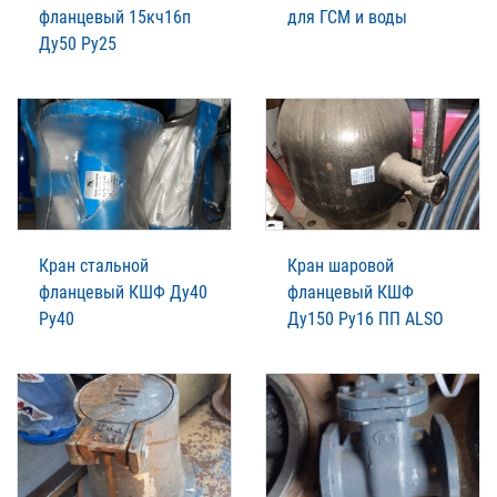
фланцевый 15кч16п
для ГСМ и воды
Ду50 Ру25
Кран стальной
Кран шаровой
фланцевый КШФ Ду40
фланцевый КШФ
Ру40
Ду150 Ру16 ПП ALSO