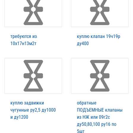
требуются из
куплю клапан 19ч19р
10х17н13м2т
ду400
куплю задвижки
обратные
чугунные ру2,5 ду1000
ПОДЪЕМНЫЕ клапаны
и ду1200
из НЖ или 09г2с
ду50,80,100 ру16 по
5шт