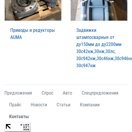
Приводы и редукторы
Задвижки
AUMA
штампосварные от
ду150мм до ду2200мм
30с42нж,30нж,30лс,
30с942нж,30с46нж,30с946н
30с947нж
Предложения
Спрос
Авто
Спецпредложения
Прайс
Новости
Статьи
Компании
Контакты