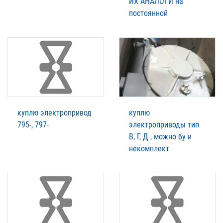
ИХ АНАЛОГИ на
постоянной
куплю электропривод
куплю
795-, 797-
электроприводы тип
В, Г, Д , можно бу и
некомплект