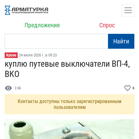
Предложения
Спрос
Найти
24 июля 2026 г. в 09:23
Куплю
куплю путевые выключател​и ВП-4,
ВКО
visibility
favorite_border
2.6k
6
Контакты доступны только зарегистрированным
пользователям