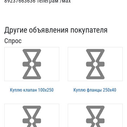
89237663636 телег​рам /мах
Другие объявления покупателя
Спрос
Куплю клапан 100х250
Куплю фланцы 250х40