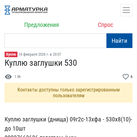
Предложения
Спрос
Найти
16 февраля 2026 г. в 20:07
Куплю
Куплю заглушки 530
visibility
favorite_border
1.9k
6
Контакты доступны только зарегистрированным
пользователям
Куплю заглушки (днища) 0​9г2с-13хфа - 530х8(10)-
д​о 10шт