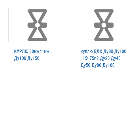
КУРЛЮ 30нж41нж
куплю ВДХ Ду80 Ду100
Ду100 Ду150
, 15ч75п2 Ду20 Ду40
Ду50 Ду80 Ду100