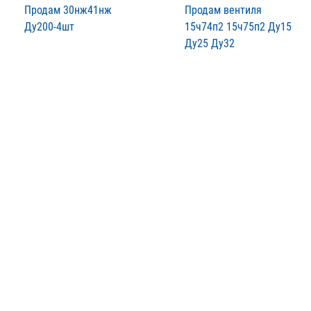
Продам 30нж41нж
Продам вентиля
Ду200-4шт
15ч74п2 15ч75п2 Ду15
Ду25 Ду32