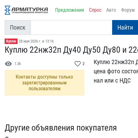
Предложения
Спрос
Авто
Форум
Поиск
Найти
28 мая 2026 г. в 13:16
Куплю
Куплю 22нж32п Ду40 Ду50 ​Ду80 и 2
Куплю 22нж32п Д
visibility
favorite_border
1.3k
2
цена​ фото состо
Контакты доступны только
нал или ​с НДС
зарегистрированным
пользователям
Другие объявления покупателя