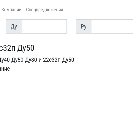
Компании
Спецпредложения
Ду
Py
Ду
Py
2с32п Ду50
у40 Ду50 ​Ду80 и 22с32п Ду50
яние