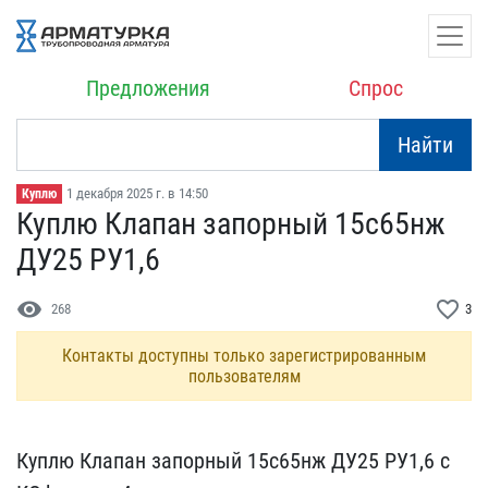
Предложения
Спрос
Найти
1 декабря 2025 г. в 14:50
Куплю
Куплю Клапан запорный 15​с65нж
ДУ25 РУ1,6
visibility
favorite_border
268
3
Контакты доступны только зарегистрированным
пользователям
Куплю Клапан запорный 15​с65нж ДУ25 РУ1,6 с