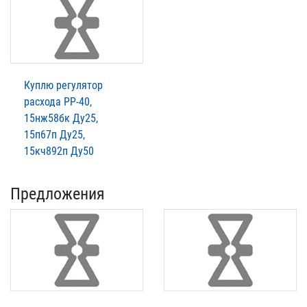
Куплю регулятор
расхода РР-40,
15нж58бк Ду25,
15п67п Ду25,
15кч892п Ду50
Предложения