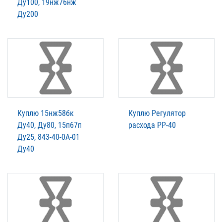
Ду100, 19нж76нж
Ду200
Куплю 15нж58бк
Куплю Регулятор
Ду40, Ду80, 15п67п
расхода РР-40
Ду25, 843-40-0А-01
Ду40