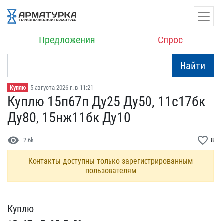
Предложения
Спрос
Найти
5 августа 2026 г. в 11:21
Куплю
Куплю 15п67п Ду25 Ду50, ​11с17бк
Ду80, 15нж11бк Д​у10
visibility
favorite_border
2.6k
8
Контакты доступны только зарегистрированным
пользователям
Куплю