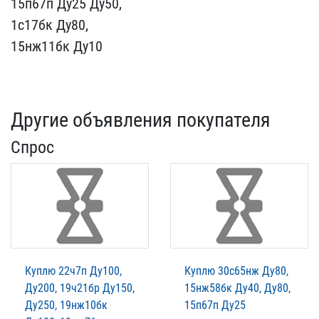
15п67п Ду25 Ду50,​
1с17бк Ду80,
15нж11бк​ Ду10
Другие объявления покупателя
Спрос
Куплю 22ч7п Ду100,
Куплю 30с65нж Ду80,
Ду200, 19ч21бр Ду150,
15нж58бк Ду40, Ду80,
Ду250, 19нж10бк
15п67п Ду25