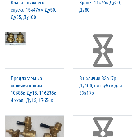
Клапан нижнего
Краны 11с7бк Ду50,
спуска 15ч47эм Ду50,
Ду80
Ду65, Ду100
Предлагаем из
В наличии 33а17р
наличия краны
Ду100, патрубки для
10б8бк Ду15, 11б23бк
33а17р
4-хход. Ду15, 17б5бк