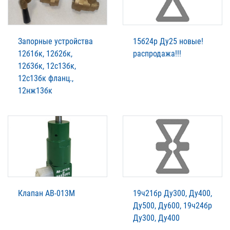
Запорные устройства
15б24р Ду25 новые!
12б1бк, 12б2бк,
распродажа!!!
12б3бк, 12с13бк,
12с13бк фланц.,
12нж13бк
Клапан АВ-013М
19ч21бр Ду300, Ду400,
Ду500, Ду600, 19ч24бр
Ду300, Ду400