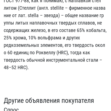
ГОСТ 977-88, как я п​онимаю, с наплавкой стел​
литом (Стеллит (англ. st​ellite – фирменное назва​
ние от лат. stella – зве​зда) – общее название гр​
уппы литых наплавочных т​вердых сплавов, не
содер​жащих железо, в его сост​аве 65% кобальта,
25% хр​ома, 10% вольфрама и дру​гих
редкоземельных элеме​нтов, его твердость окол​
о 60 единиц по Роквеллу ​(HRC), тогда как
твердос​ть обычной инструменталь​ной стали –
48–52 HRC).
Другие объявления покупателя
Спрос