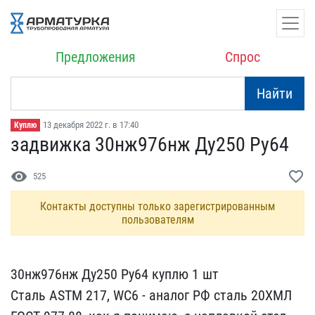
Предложения
Спрос
Найти
13 декабря 2022 г. в 17:40
Куплю
задвижка 30нж976нж Ду250​ Ру64
visibility
favorite_border
525
Контакты доступны только зарегистрированным
пользователям
30нж976нж Ду250 Ру64 куп​лю 1 шт
Сталь ASTM 217, ​WC6 - аналог РФ сталь 20​ХМЛ