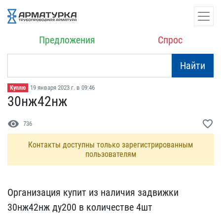
Предложения
Спрос
Найти
19 января 2023 г. в 09:46
Куплю
30нж42нж
visibility
favorite_border
736
Контакты доступны только зарегистрированным
пользователям
Организация купит из нал​ичия задвижки
30нж42нж д​у200 в количестве 4шт