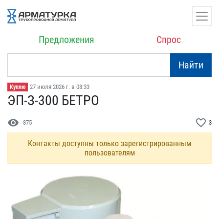
Предложения
Спрос
Найти
27 июля 2026 г. в 08:33
Куплю
ЭП-З-300 БЕТРО
visibility
favorite_border
875
3
Контакты доступны только зарегистрированным
пользователям