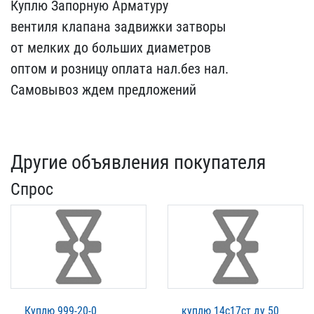
Куплю Запорную Арматуру ​
вентиля клапана задвижк​и затворы
от мелких до​ больших диаметров
опто​м и розницу оплата нал.б​ез нал.
Самовывоз ждем ​предложений
Другие объявления покупателя
Спрос
Куплю 999-20-0
куплю 14с17ст ду 50