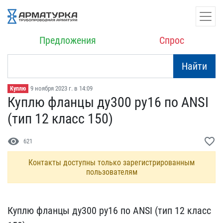
Предложения
Спрос
Найти
9 ноября 2023 г. в 14:09
Куплю
Куплю фланцы ду300 ру16 ​по ANSI
(тип 12 класс 15​0)
visibility
favorite_border
621
Контакты доступны только зарегистрированным
пользователям
Куплю фланцы ду300 ру16 ​по ANSI (тип 12 класс