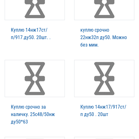
Куплю 14нж17ст/
куплю срочно
п/917.ду50. 20шт. .
22нж32п ду50. Можно
без мим.
Куплю срочно за
Куплю 14нж17/917ст/
наличку. 25с48/50нж
п ду50 . 20шт
ду50*63