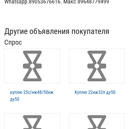
Whatsapp.890​53676616. Макс 896487794​99
Другие объявления покупателя
Спрос
куплю 25с/нж48/50нж
Куплю 22нж32п ду50.
ду50