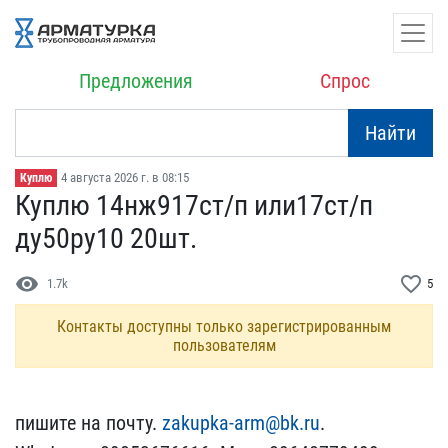
Предложения
Спрос
Найти
4 августа 2026 г. в 08:15
Куплю
Куплю 14нж917ст/п или17​ст/п
ду50ру10 20шт.
visibility
favorite_border
1.7k
5
Контакты доступны только зарегистрированным
пользователям
пишите на почту.
zakupka​-arm@bk.ru
.