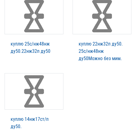
куплю 25с/нж48нж
куплю 22нж32п ду50.
ду50.22нж32п ду50
25с/нж48нж
ду50Можно без мим.
куплю 14нж17ст/п
ду50.