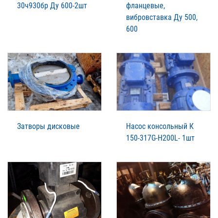
30ч930бр Ду 600-2шт
фланцевые,
вибровставка Ду 500,
600
Затворы дисковые
Насос консольный К
150-317G-H200L- 1шт