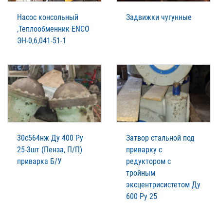
Насос консольный
Задвижки чугунные
,Теплообменник ENCO
ЭН-0,6,041-51-1
30с564нж Ду 400 Ру
Затвор стальной под
25-3шт (Пенза, П/П)
приварку с
приварка Б/У
редуктором с
тройным
эксцентрисистетом Ду
600 Ру 25