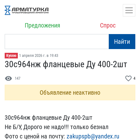
Предложения
Спрос
Найти
1 апреля 2026 г. в 19:43
Куплю
30с964нж фланцевые Ду 40​0-2шт
visibility
favorite_border
147
4
Объявление неактивно
30с964нж фланцевые Ду 40​0-2шт
Не Б/У, Дорого не ​надо!!! только безнал
Фо​то с ценой на почту:
zak​upspb@yandex.ru