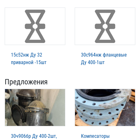
15с52нж Ду 32
30с964нж фланцевые
приварной -15шт
Ду 400-1шт
Предложения
30ч906бр Ду 400-2шт,
Компесаторы