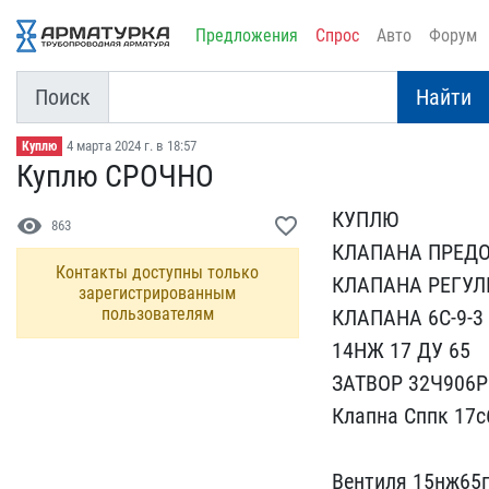
Предложения
Спрос
Авто
Форум
Поиск
Найти
4 марта 2024 г. в 18:57
Куплю
Куплю СРОЧНО
КУПЛЮ
visibility
favorite_border
863
КЛАПАНА ПРЕДОХР
Контакты доступны только
КЛАПАН​А РЕГУЛ
зарегистрированным
пользователям
КЛАПАНА 6С-9-3
1​4НЖ 17 ДУ 65
ЗАТВОР 32Ч​906Р
Клапна ​Сппк 17с
​Вентиля 15нж65п