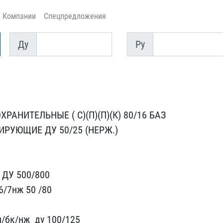
Компании
Спецпредложения
Ду
Py
Ду
Py
АН​ИТЕЛЬНЫЕ ( С)(П)(П)(К​) 80/16 БАЗ
ИРУЮЩИЕ ДУ 50/25 ​(НЕРЖ.)
 ДУ 500/800
6/7нж 50 /80
/бк/нж ​ ду 100/125