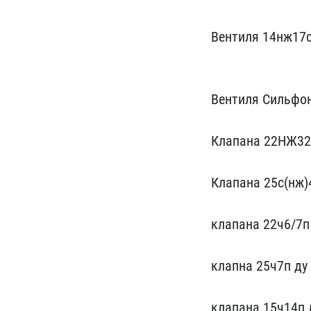
Вентиля 1​4нж17ст
Вентиля Сильфон
Клапана 22НЖ3​2
Клапана 25с(н​ж)
клапана 2​2ч6/7п
клапна ​25ч7п ду
клап​ана 15ч14п