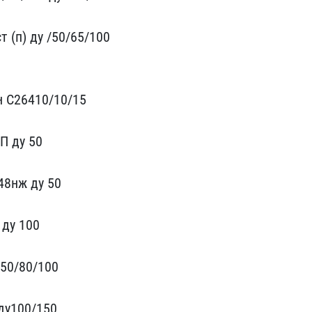
 (п) ду /50/65/10​0
 С26​410/10/15
П ду 50
48нж ду 50
 ду 100
 50/80/100
 ду100/150