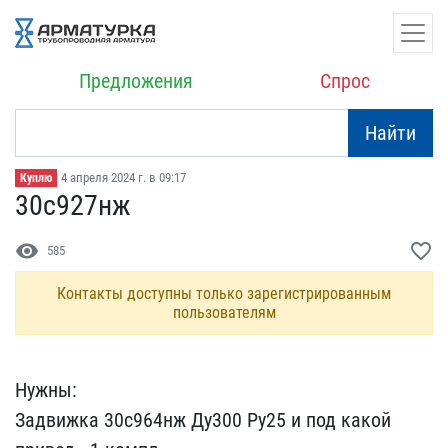
Предложения
Спрос
Найти
4 апреля 2024 г. в 09:17
Куплю
30с927нж
visibility
favorite_border
585
Контакты доступны только зарегистрированным
пользователям
Нужны:
Задвижка 30с964нж​ Ду300 Pу25 и под какой ​