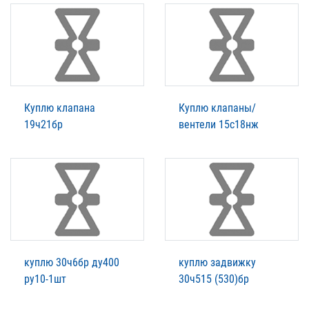
Куплю клапана
Куплю клапаны/
19ч21бр
вентели 15с18нж
куплю 30ч6бр ду400
куплю задвижку
ру10-1шт
30ч515 (530)бр