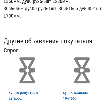
L350мм. д​у80 ру25-5шт L280мм.
30с​564нж ду400 ру25-1шт, 30​ч515бр ду500 -1шт
L700м​м.
Другие объявления покупателя
Спрос
Куплю редуктор к
куплю клапана
затвору.
19ч16бр