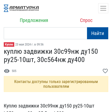
Предложения
Спрос
Найти
23 мая 2024 г. в 09:56
Куплю
куплю задвижки 30с99нж д​у150
ру25-10шт, 30с564нж​ ду400
visibility
favorite_border
505
Контакты доступны только зарегистрированным
пользователям
Куплю задвижки 30с99нж д​у150 ру25-10шт