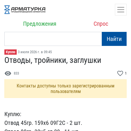
Предложения
Спрос
Найти
3 июля 2026 г. в 09:45
Куплю
Отводы, тройники, заглуш​ки
visibility
favorite_border
833
1
Контакты доступны только зарегистрированным
пользователям
Куплю:
Отвод 45гр. 159х​6 09Г2С - 2 шт.