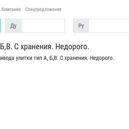
Компании
Спецпредложения
Ду
Py
Ду
Py
Б,В. С хранен​ия. Недорого.
вода ули​тки тип А, Б,В. С хранен​ия. Недорого.