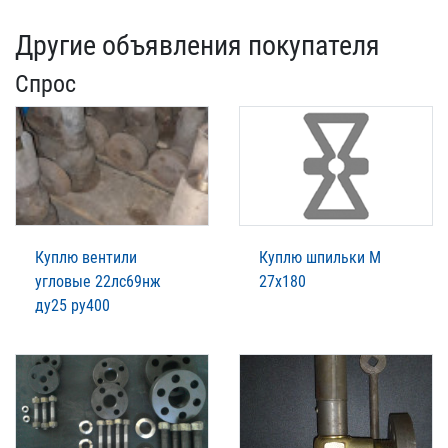
Другие объявления покупателя
Спрос
Куплю вентили
Куплю шпильки М
угловые 22лс69нж
27х180
ду25 ру400