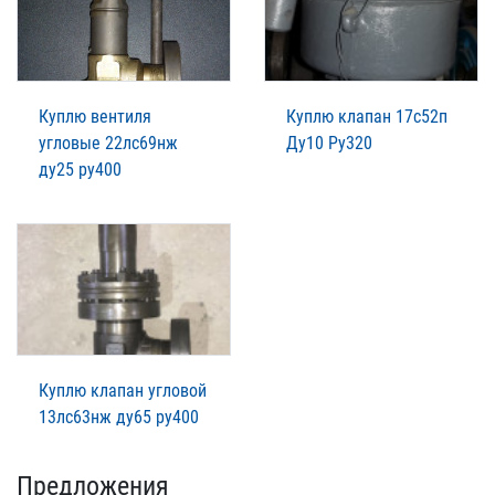
Куплю вентиля
Куплю клапан 17с52п
угловые 22лс69нж
Ду10 Ру320
ду25 ру400
Куплю клапан угловой
13лс63нж ду65 ру400
Предложения