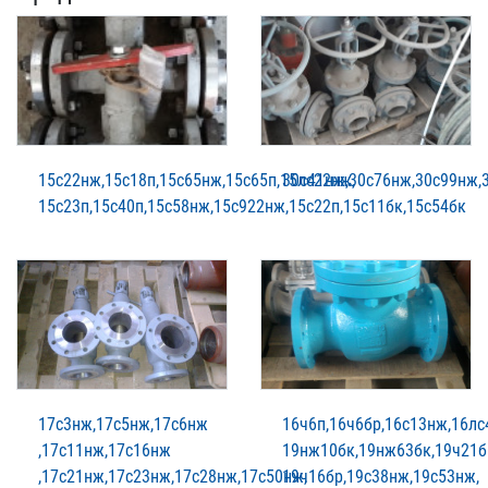
15с22нж,15с18п,15с65нж,15с65п,15лс22нж,
30с41нж,30с76нж,30с99нж,
15с23п,15с40п,15с58нж,15с922нж,15с22п,15с11бк,15с54бк
17с3нж,17с5нж,17с6нж
16ч6п,16ч6бр,16с13нж,16лс
,17с11нж,17с16нж
19нж10бк,19нж63бк,19ч21б
,17с21нж,17с23нж,17с28нж,17с50нж,
19ч16бр,19с38нж,19с53нж,