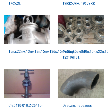
17с52п.
19нж53нж, 19с69нж
15нж22нж,13нж18п,15нж13бк,15нж40п,15нж940п,15нж22п,1
Фланцы ст.20,
12х18н10т.
С-26410-010,С-26410-
Отводы, переходы,