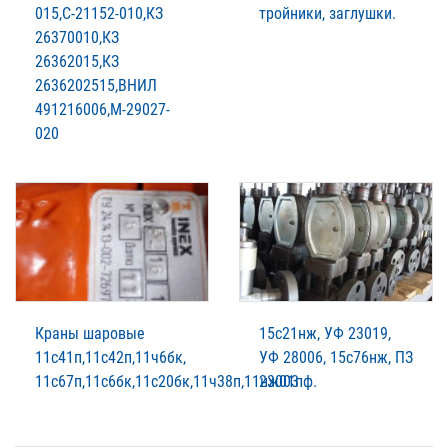
015,С-21152-010,КЗ
тройники, заглушки.
26370010,КЗ
26362015,КЗ
2636202515,ВНИЛ
491216006,М-29027-
020
Краны шаровые
15с21нж, УФ 23019,
11с41п,11с42п,11ч6бк,
УФ 28006, 15с76нж, ПЗ
11с67п,11с6бк,11с20бк,11ч38п,11нж01пф.
23003