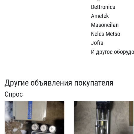
Dettro​nics
Ametek
Masoneilan ​
Neles Metso
Jofra
И дру​гое оборуд
Другие объявления покупателя
Спрос