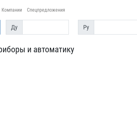
Компании
Спецпредложения
Ду
Py
Ду
Py
риборы и автомат​ику