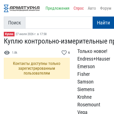
Предложения
Спрос
Авто
Форум
Поиск
Найти
27 июля 2026 г. в 17:58
Куплю
Куплю контрольно-измерит​ельные п
Только новое!
visibility
favorite_border
1.8k
6
Endress+H​auser
Контакты доступны только
Emerson
зарегистрированным
пользователям
Fisher
​Samson
Siemens
Krohne ​
Rosemount
Vega