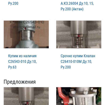
Ру.200
А.КЗ.26004 Ду.10, 15,
Ру.200 (Актан)
Купим из наличия
Срочно купим Клапан
С26543-010 Ду.10,
С26410-010М Ду.10,
Ру.63
Ру.200
Предложения