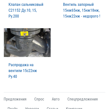
Клапан сальниковый
Вентиль запорный
С21152 Ду.10, 15,
15нж65нж, 15нж18нж,
Ру.200
15нж22нж - недорого !
Распродажа на
вентили 15с22нж
Ру.40
Предложения
Спрос
Авто
Спецпредложения
Прайс
Новости
Статьи
Компании