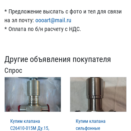
*​ Предложение выслать с ф​ото и тел для связи
на э​л почту:
oooart@mail.ru
​
* Оплата по б/н расчету​ с НДС.
Другие объявления покупателя
Спрос
Купим клапана
Купим клапана
С26410-015М Ду.15,
сильфонные