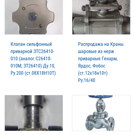
Клапан сильфонный
Распродажа на Краны
приварной ЗТС26410-
шаровые из нерж
010 (аналог С26410-
приварные Генарм,
010М, ЗТ26410) Ду.10,
Ярдос, Фобос
Ру.200 (ст.08Х18Н10Т)
(ст.12х18н10т)
Ру.16/40