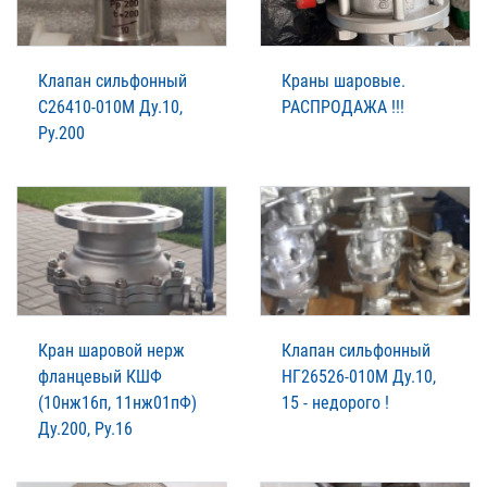
Клапан сильфонный
Краны шаровые.
С26410-010М Ду.10,
РАСПРОДАЖА !!!
Ру.200
Кран шаровой нерж
Клапан сильфонный
фланцевый КШФ
НГ26526-010М Ду.10,
(10нж16п, 11нж01пФ)
15 - недорого !
Ду.200, Ру.16