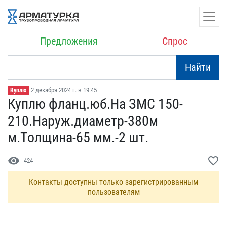
Предложения
Спрос
Найти
2 декабря 2024 г. в 19:45
Куплю
Куплю фланц.юб.На ЗМС 15​0-
210.Наруж.диаметр-380м​
м.Толщина-65 мм.-2 шт.
visibility
favorite_border
424
Контакты доступны только зарегистрированным
пользователям