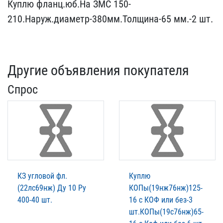
Куплю фланц.юб.На ЗМС 15​0-
210.Наруж.диаметр-380м​м.Толщина-65 мм.-2 шт.
Другие объявления покупателя
Спрос
КЗ угловой фл.
Куплю
(22лс69нж) Ду 10 Ру
КОПы(19нж76нж)125-
400-40 шт.
16 с КОФ или без-3
шт.КОПы(19с76нж)65-