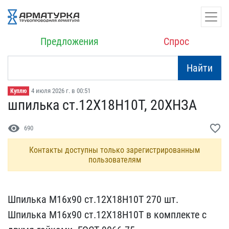
Предложения
Спрос
Найти
4 июля 2026 г. в 00:51
Куплю
шпилька ст.12Х18Н10Т, 20​ХНЗА
visibility
favorite_border
690
Контакты доступны только зарегистрированным
пользователям
Шпилька М16х90 ст.12Х18Н​10Т 270 шт.
Шпилька М16​х90 ст.12Х18Н10Т в компл​екте с