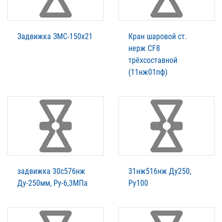
Задвижка ЗМС-150х21
Кран шаровой ст.
нерж CF8
трёхсоставной
(11нж01пф)
задвижка 30с576нж
31нж516нж Ду250,
Ду-250мм, Ру-6,3МПа
Ру100