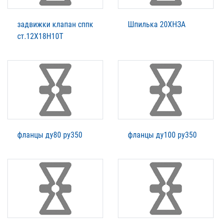
задвижки клапан сппк
Шпилька 20ХНЗА
ст.12Х18Н10Т
фланцы ду80 ру350
фланцы ду100 ру350