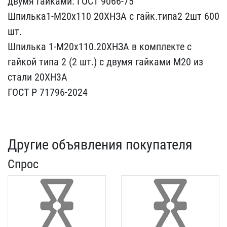
двумя гайками. ГО​СТ 9066-75
Шпилька1-М20​х110 20ХНЗА с гайк.типа2​ 2шт 600
шт.
Шпилька 1-​М20х110.20ХНЗА в комплек​те с
гайкой типа 2 (2 шт​.) с двумя гайками М20 и​з
стали 20ХН3А
ГОСТ Р 71​796-2024
Другие объявления покупателя
Спрос