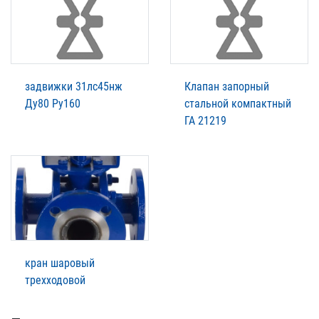
задвижки 31лс45нж
Клапан запорный
Ду80 Ру160
стальной компактный
ГА 21219
кран шаровый
трехходовой