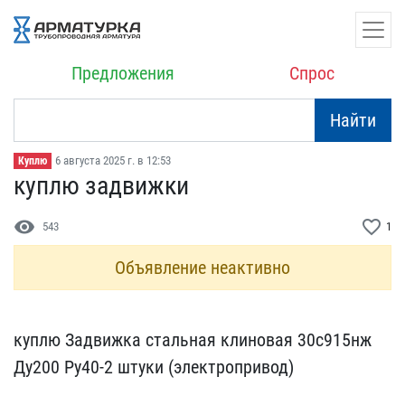
Предложения
Спрос
Найти
6 августа 2025 г. в 12:53
Куплю
куплю задвижки
visibility
favorite_border
543
1
Объявление неактивно
куплю Задвижка стальная ​клиновая 30с915нж
Ду200 ​Ру40-2 штуки (электропри​вод)