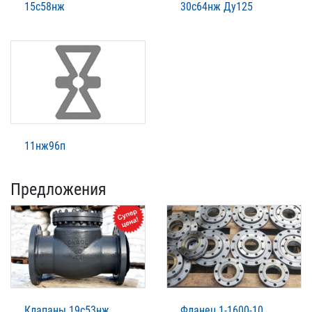
15с58нж
30с64нж Ду125
11нж96п
Предложения
Клапаны 19с53нж
Фланец 1-1600-10