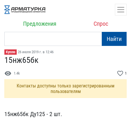
Предложения
Спрос
Найти
26 июля 2019 г. в 12:46
Куплю
15нж65бк
visibility
favorite_border
1.4k
1
Контакты доступны только зарегистрированным
пользователям
15нж65бк Ду125 - 2 шт.