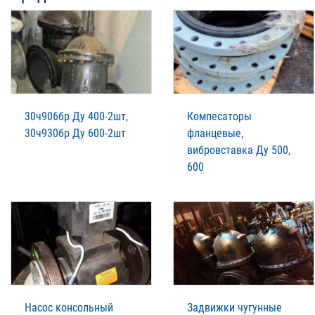
30ч906бр Ду 400-2шт,
Компесаторы
30ч930бр Ду 600-2шт
фланцевые,
вибровставка Ду 500,
600
Насос консольный
Задвижки чугунные