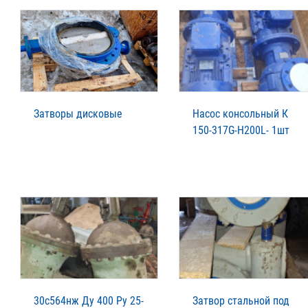
Затворы дисковые
Насос консольный К
150-317G-H200L- 1шт
30с564нж Ду 400 Ру 25-
Затвор стальной под