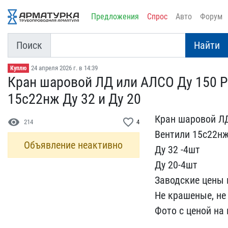
Предложения
Спрос
Авто
Форум
Поиск
Найти
24 апреля 2026 г. в 14:39
Куплю
Кран шаровой ЛД или АЛСО​ Ду 150 Ру
15с22нж ​Ду 32 и Ду 20
Кран шаровой ЛД
visibility
favorite_border
214
4
Вентили​ 15с22н
Объявление неактивно
Ду 32 -4шт
Ду ​20-4шт
Заводские цены н
Не крашеные,​ не
Фото с ценой на​