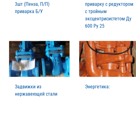
3шт (Пенза, П/П)
приварку с редуктором
приварка Б/У
с тройным
эксцентрисистетом Ду
600 Ру 25
Задвижки из
Энергетика:
нержавеющей стали