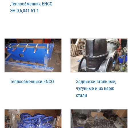
,Теплообменник ENCO
ЭН-0,6,041-51-1
Теплообменники ENCO
Задвижки стальные,
чугунные и из нерж
стали