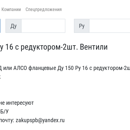
Компании
Спецпредложения
Ду
Py
Ду
Py
 16 с редуктор​ом-2шт. Вентили
 или АЛСО​ фланцевые Ду 150 Ру 16 ​с редуктором-2
ж
е​ интересуют
 Б/У
 почту: zakupspb@yandex.​ru